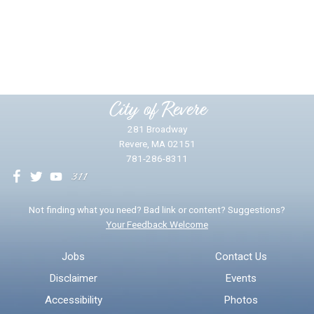
Did you find what you were looking for?
*
Yes
No
Please provide any details you can.
City of Revere
281 Broadway
Revere, MA 02151
781-286-8311
We will use this information to impr
Not finding what you need? Bad link or content? Suggestions?
Your Feedback Welcome
Email address for follow-up
Jobs
Contact Us
Disclaimer
Events
* Required Fields
Accessibility
Photos