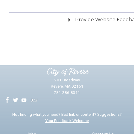
Provide Website Feedb
Did you find what you were looking for?
*
Yes
No
Please provide any details you can.
City of Revere
281 Broadway
Revere, MA 02151
781-286-8311
We will use this information to impr
Not finding what you need? Bad link or content? Suggestions?
Your Feedback Welcome
Email address for follow-up