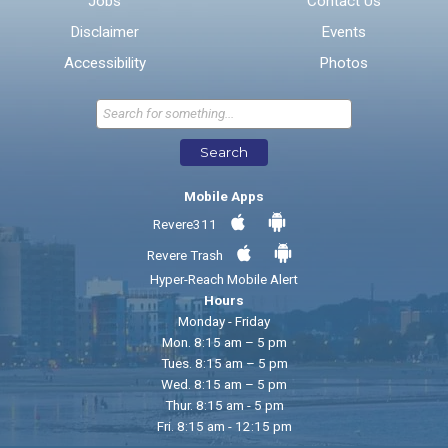
Jobs
Contact Us
Disclaimer
Events
* Required Fields
Accessibility
Photos
Send Feedback
Search
Mobile Apps
Revere311
Revere Trash
Hyper-Reach Mobile Alert
Hours
Monday - Friday
Mon. 8:15 am – 5 pm
Tues. 8:15 am – 5 pm
Wed. 8:15 am – 5 pm
Thur. 8:15 am - 5 pm
Fri. 8:15 am - 12:15 pm